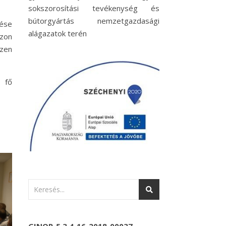
sokszorosítási tevékenység és
bútorgyártás nemzetgazdasági
ése
alágazatok terén
azon
zen
 fő