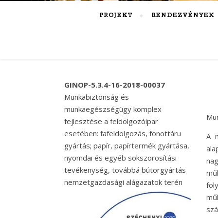
PROJEKT
RENDEZVÉNYEK
GINOP-5.3.4-16-2018-00037
Munkabiztonság és
munkaegészségügy komplex
Mun
fejlesztése a feldolgozóipar
esetében: fafeldolgozás, fonottáru
A 
gyártás; papír, papírtermék gyártása,
ala
nyomdai és egyéb sokszorosítási
nag
tevékenység, továbbá bútorgyártás
műk
nemzetgazdasági alágazatok terén
fo
műk
szá