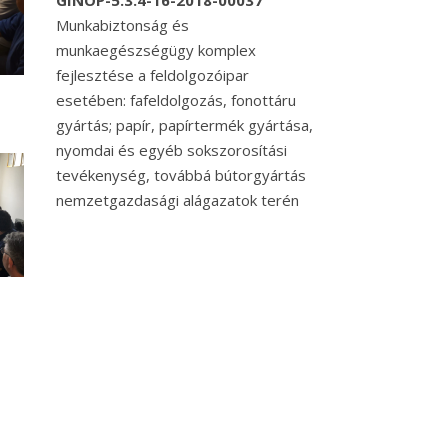
GINOP-5.3.4-16-2018-00037
Munkabiztonság és
munkaegészségügy komplex
fejlesztése a feldolgozóipar
esetében: fafeldolgozás, fonottáru
gyártás; papír, papírtermék gyártása,
nyomdai és egyéb sokszorosítási
tevékenység, továbbá bútorgyártás
nemzetgazdasági alágazatok terén