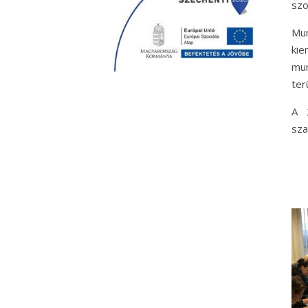
szo
Mu
kie
mun
ter
A 
sza