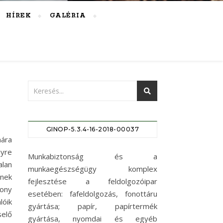
HÍREK
GALÉRIA
GINOP-5.3.4-16-2018-00037
ára
gyre
Munkabiztonság és a
alan
munkaegészségügy komplex
nnek
fejlesztése a feldolgozóipar
ony
esetében: fafeldolgozás, fonottáru
lóik
gyártása; papír, papírtermék
selő
gyártása, nyomdai és egyéb