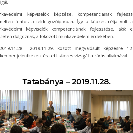
lgál.
nkavédelmi képviselők képzése, kompetenciáinak fejleszt
melten fontos a feldolgozóiparban. Így a képzés célja volt 
kavédelmi képviselők kompetenciáinak fejlesztése, akik e
ületen dolgoznak, a fokozott munkavédelem érdekében.
2019.11.28.– 2019.11.29. között megvalósult képzésre 12
kember jelentkezett és tett sikeres vizsgát a zárás alkalmával.
Tatabánya – 2019.11.28.