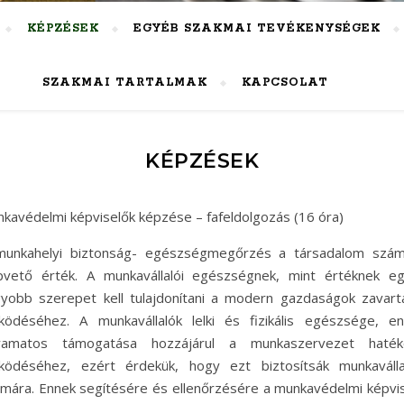
KÉPZÉSEK
EGYÉB SZAKMAI TEVÉKENYSÉGEK
SZAKMAI TARTALMAK
KAPCSOLAT
KÉPZÉSEK
kavédelmi képviselők képzése – fafeldolgozás (16 óra)
munkahelyi biztonság- egészségmegőrzés a társadalom szám
pvető érték. A munkavállalói egészségnek, mint értéknek e
yobb szerepet kell tulajdonítani a modern gazdaságok zavart
ödéséhez. A munkavállalók lelki és fizikális egészsége, e
lyamatos támogatása hozzájárul a munkaszervezet haték
ödéséhez, ezért érdekük, hogy ezt biztosítsák munkaválla
mára. Ennek segítésére és ellenőrzésére a munkavédelmi képvi