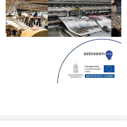
fonottáru gyártás; papír, papírtermék gyártása, nyomdai
és egyéb sokszorosítási tevékenység, továbbá
bútorgyártás nemzetgazdasági alágazatok terén