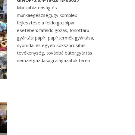
GINOP-5.3.4-16-2018-00037
Munkabiztonság és
munkaegészségügy komplex
fejlesztése a feldolgozóipar
esetében: fafeldolgozás, fonottáru
gyártás; papír, papírtermék gyártása,
nyomdai és egyéb sokszorosítási
tevékenység, továbbá bútorgyártás
nemzetgazdasági alágazatok terén