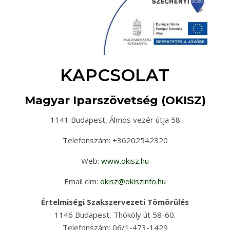
KAPCSOLAT
Magyar Iparszövetség (OKISZ)
1141 Budapest, Álmos vezér útja 58
Telefonszám: +36202542320
Web:
www.okisz.hu
Email cím:
okisz@okiszinfo.hu
Értelmiségi Szakszervezeti Tömörülés
1146 Budapest, Thököly út 58-60.
Telefonszám: 06/1-473-1429