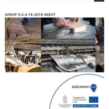
GINOP-5.3.4-16-2018-00037
Munkabiztonság és munkaegészségügy komplex
fejlesztése a feldolgozóipar esetében: fafeldolgozás,
fonottáru gyártás; papír, papírtermék gyártása, nyomdai
és egyéb sokszorosítási tevékenység, továbbá
bútorgyártás nemzetgazdasági alágazatok terén